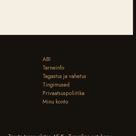
ABI
Tarneinfo
Tagastus ja vahetus
Tingimused
Privaatsuspoliitika
Minu konto