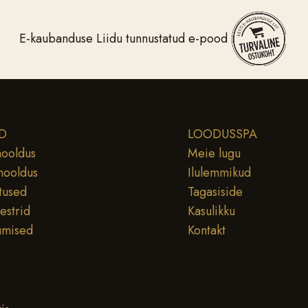
E-kaubanduse Liidu tunnustatud e-pood
D
LOODUSSPA
ooldus
Meie lugu
hooldus
Ilulemmikud
tused
Tagasiside
testrid
Kasulikku
umised
Kontakt