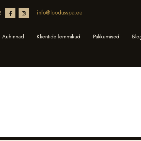
info@loodusspa.ee
€
Auhinnad
Klientide lemmikud
Pakkumised
Blo