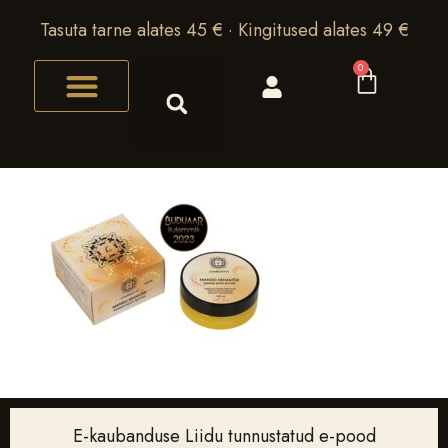
Tasuta tarne alates 45 € · Kingitused alates 49 €
0
E-kaubanduse Liidu tunnustatud e-pood