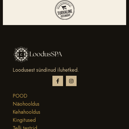
Loodusest sündinud iluhetked.
POOD
Näohooldus
Kehahooldus
Kingitused
Telli testrid