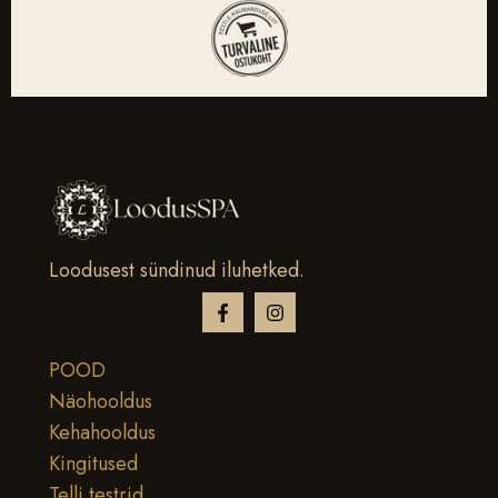
Loodusest sündinud iluhetked.
POOD
Näohooldus
Kehahooldus
Kingitused
Telli testrid