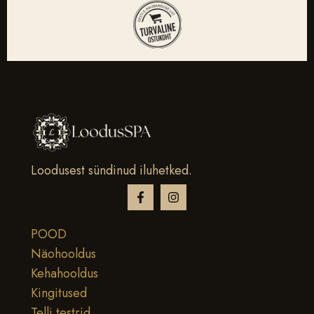
Loodusest sündinud iluhetked.
POOD
Näohooldus
Kehahooldus
Kingitused
Telli testrid