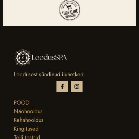
Loodusest sündinud iluhetked.
POOD
Näohooldus
Kehahooldus
Kingitused
Telli testrid