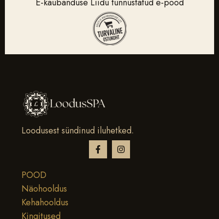
E-kaubanduse Liidu tunnustatud e-pood
Loodusest sündinud iluhetked.
POOD
Näohooldus
Kehahooldus
Kingitused