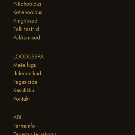
Näohooldus
Kehahooldus
Kingitused
Telli testrid
Pakkumised
LOODUSSPA
Meie lugu
Ilulemmikud
Tagasiside
Kasulikku
Kontakt
ABI
Tarneinfo
Tagastus ja vahetus