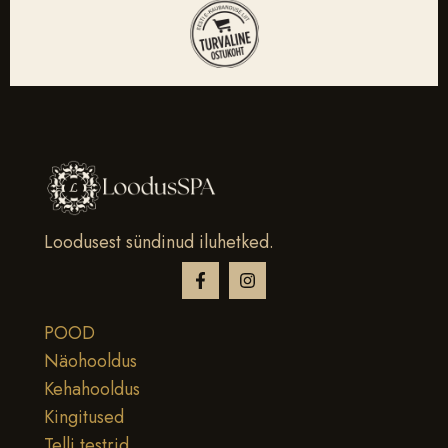
Loodusest sündinud iluhetked.
POOD
Näohooldus
Kehahooldus
Kingitused
Telli testrid