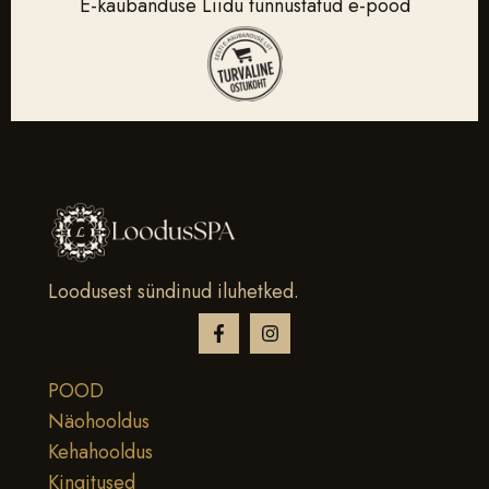
E-kaubanduse Liidu tunnustatud e-pood
Loodusest sündinud iluhetked.
POOD
Näohooldus
Kehahooldus
Kingitused