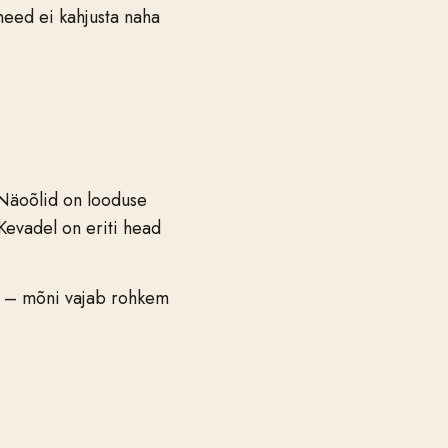
need ei kahjusta naha
. Näoõlid on looduse
Kevadel on eriti head
e – mõni vajab rohkem