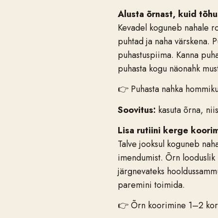
Alusta õrnast, kuid tõh
Kevadel koguneb nahale ro
puhtad ja naha värskena. P
puhastuspiima. Kanna puhas
puhasta kogu näonahk mustu
👉 Puhasta nahka hommikul 
Soovitus:
kasuta õrna, nii
Lisa rutiini kerge koori
Talve jooksul koguneb naha
imendumist. Õrn looduslik 
järgnevateks hooldussammu
paremini toimida.
👉 Õrn koorimine 1–2 kord