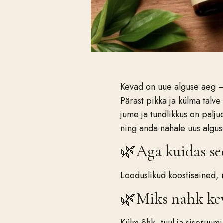
Kevad on uue alguse aeg —
Pärast pikka ja külma talve 
jume ja tundlikkus on palj
ning anda nahale uus algus
🌿Aga kuidas sed
Looduslikud koostisained, 
🌿Miks nahk ke
Külm õhk, tuul ja siseruum