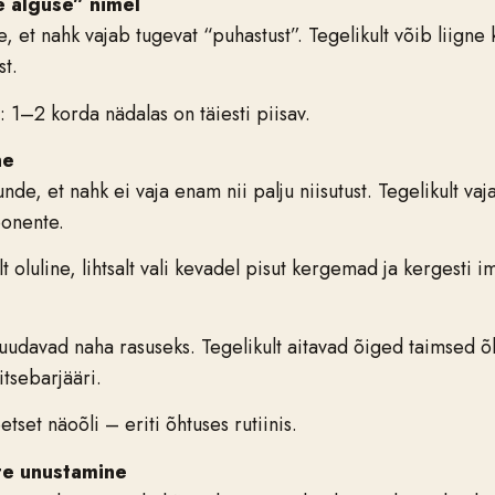
e alguse” nimel
nne, et nahk vajab tugevat “puhastust”. Tegelikult võib liig
st.
 1–2 korda nädalas on täiesti piisav.
ne
nde, et nahk ei vaja enam nii palju niisutust. Tegelikult va
ponente.
t oluline, lihtsalt vali kevadel pisut kergemad ja kergesti
muudavad naha rasuseks. Tegelikult aitavad õiged taimsed õ
itsebarjääri.
etset näoõli – eriti õhtuses rutiinis.
te unustamine