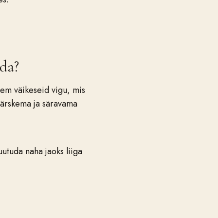
ida?
kem väikeseid vigu, mis
t värskema ja säravama
uutuda naha jaoks liiga