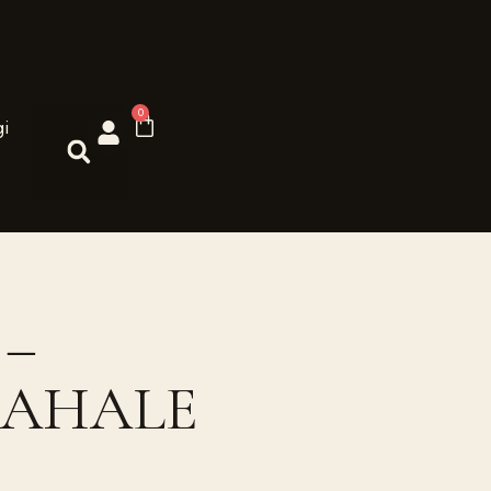
0
gi
–
NAHALE