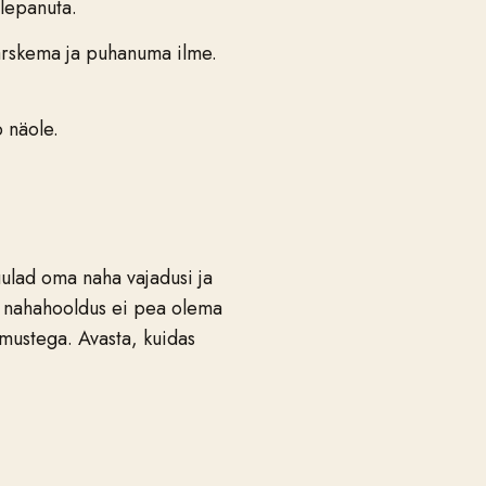
lepanuta.
värskema ja puhanuma ilme.
b näole.
ulad oma naha vajadusi ja
ne nahahooldus ei pea olema
umustega. Avasta, kuidas