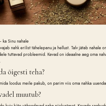
 ka Sinu nahale
vajab nahk erilist tähelepanu ja hellust. Talv jätab nahale 
udele tuttavad probleemid. Kevad on ideaalne aeg oma nah
.
a õigesti teha?
mida loodus meile pakub, on parim viis oma nahka uuendada,
vadel muutub?
ide kuiv küte vähendavad naha niiskustaset. Kevade saabud