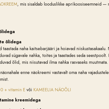
ÄOKREEM
, mis sisaldab looduslikke aprikoosiseemneid — 
õlidega
te õlidega
d taastada naha kaitsebarjääri ja hoiavad niiskustasakaalu
vad sügavale nahka, toites ja taastades seda seestpoolt. 
nduvad õlid, mis niisutavad ilma nahka rasvaseks muutmata.
i näonahale enne näokreemi vastavalt oma naha vajadustel
amist.
 + vitamin E
või
KAMEELIA NÄOÕLI
astamine kreemidega