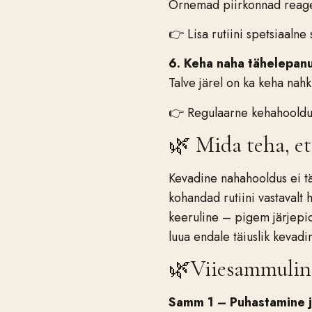
Õrnemad piirkonnad reagee
👉 Lisa rutiini spetsiaaln
6. Keha naha tähelepanu
Talve järel on ka keha nahk
👉 Regulaarne kehahooldus
🌿 Mida teha, et
Kevadine nahahooldus ei tä
kohandad rutiini vastavalt
keeruline – pigem järjepid
luua endale täiuslik kevadi
🌿Viiesammuline
Samm 1 –
Puhastamine j