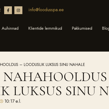
info@loodusspa.ee
€
Auhinnad
Klientide lemmikud
Pakkumised
Blo
HOOLDUS – LOODUSLIK LUKSUS SINU NAHALE
E NAHAHOOLDUS 
K LUKSUS SINU 
10:17 e.l.