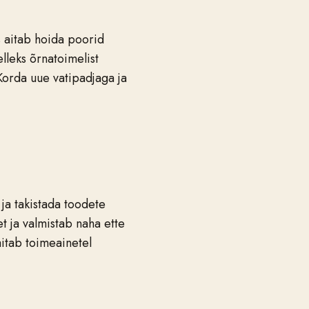
 aitab hoida poorid
lleks õrnatoimelist
Korda uue vatipadjaga ja
ja takistada toodete
 ja valmistab naha ette
itab toimeainetel