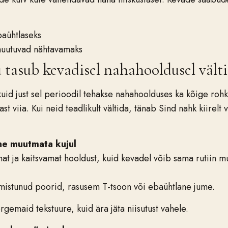
aühtlaseks
uutuvad nähtavamaks
u tasub kevadisel nahahooldusel vält
id just sel perioodil tehakse nahahoolduses ka kõige roh
st viia. Kui neid teadlikult vältida, tänab Sind nahk kiirel
mine muutmata kujul
mat ja kaitsvamat hooldust, kuid kevadel võib sama rutiin m
mistunud poorid, rasusem T-tsoon või ebaühtlane jume.
rgemaid tekstuure, kuid ära jäta niisutust vahele.