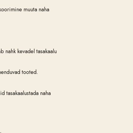
ne koorimine muuta naha
jab nahk kevadel tasakaalu
 imenduvad tooted.
lid tasakaalustada naha