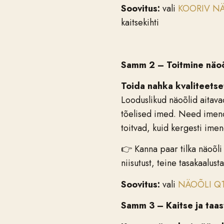
Soovitus:
vali
KOORIV N
kaitsekihti
Samm 2 –
Toitmine näo
Toida nahka kvaliteetse
Looduslikud näoõlid aitava
tõelised imed. Need imendu
toitvad, kuid kergesti ime
👉 Kanna paar tilka näoõl
niisutust, teine tasakaalust
Soovitus:
vali
NÄOÕLI Q10
Samm 3 –
Kaitse ja ta