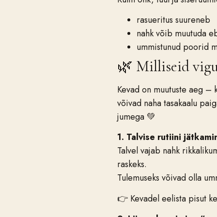
rasueritus suureneb
nahk võib muutuda eb
ummistunud poorid m
🌿 Milliseid vig
Kevad on muutuste aeg – ku
võivad naha tasakaalu paiga
jumega 💚
1. Talvise rutiini jätka
Talvel vajab nahk rikkaliku
raskeks.
Tulemuseks võivad olla um
👉 Kevadel eelista pisut ke