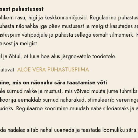
usast puhastusest
hkem rasu, higi ja keskkonnamõjusid. Regulaarne puhastus
uhasta näonahka iga päev mustusest ja meigist kasutades se
tuspiim vatipadjale ja puhasta sellega esmalt silmameik. 
sest ja meigist.
ja õhtul, et luua hea alus järgnevatele toodetele.
sutavat
ALOE VERA PUHASTUSPIIMA
mine, mis on näonaha sära taastamise võti
le surnud rakke ja mustust, mis võivad muuta jume tuhmiks 
koorija eemaldab surnud naharakud, stimuleerib vereringet
deks. Regulaarne koorimine muudab naha siledamaks ja a
a nädalas aitab nahal uueneda ja taastada loomuliku sära.