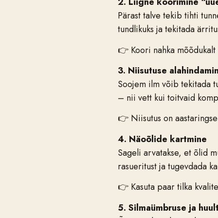
2. Liigne koorimine “uu
Pärast talve tekib tihti tu
tundlikuks ja tekitada ärritu
👉 Koori nahka mõõdukalt :
3. Niisutuse alahindami
Soojem ilm võib tekitada tu
– nii vett kui toitvaid kom
👉 Niisutus on aastaringsel
4. Näoõlide kartmine
Sageli arvatakse, et õlid 
rasueritust ja tugevdada ka
👉 Kasuta paar tilka kvalite
5. Silmaümbruse ja huul