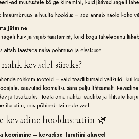
rivad muutustele kõige kiiremini, kuid jäävad sageli tähe
e silmaümbruse ja huulte hooldus – see annab näole kohe 
ta jätmine
 sageli kuiv ja vajab taastamist, kuid kogu tähelepanu lähe
 aitab taastada naha pehmuse ja elastsuse.
 nahk kevadel säraks?
henda rohkem tooteid – vaid teadlikumaid valikuid. Kui ku
 hooajale, saavutad loomuliku sära palju lihtsamalt. Kevadi
ev ja tasakaalus. Toeta oma nahka teadlike ja lihtsate harj
ne ilurutiin, mis põhineb taimede väel.
 kevadine hooldusrutiin 🌿
a koorimine – kevadise ilurutiini alused