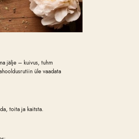
oma jälje – kuivus, tuhm
ahooldusrutiin üle vaadata
 toita ja kaitsta.
es: