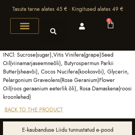
Tasuta tarne alates 45 € · Kingitused alates 49 €
0
INCl: Sucrose(sugar),Vitis Vinifera(grape)Seed
Oil(viinamarjaseemneõli), Butyrospermun Parkii
Butter(sheavõi), Cocos Nucifera(kookosvõi), Glycerin,
Pelargonium Graveolens(Rose Geranium)Flower
Oil(roos geraanium eeterlik õli), Rosa Damaskena(roosi
kroonlehed)
BACK TO THE PRODUCT
E-kaubanduse Liidu tunnustatud e-pood