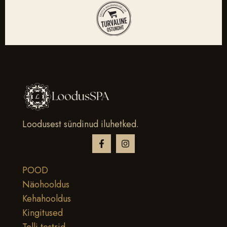
Loodusest sündinud iluhetked.
POOD
Näohooldus
Kehahooldus
Kingitused
Telli testrid