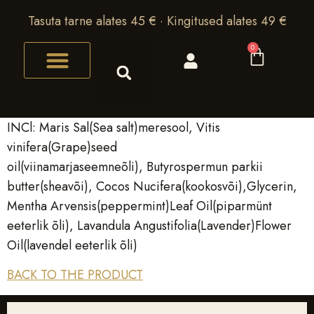
Tasuta tarne alates 45 € · Kingitused alates 49 €
0
INCl: Maris Sal(Sea salt)meresool, Vitis
vinifera(Grape)seed
oil(viinamarjaseemneõli), Butyrospermun parkii
butter(sheavõi), Cocos Nucifera(kookosvõi),Glycerin,
Mentha Arvensis(peppermint)Leaf Oil(piparmünt
eeterlik õli), Lavandula Angustifolia(Lavender)Flower
Oil(lavendel eeterlik õli)
BACK TO THE PRODUCT