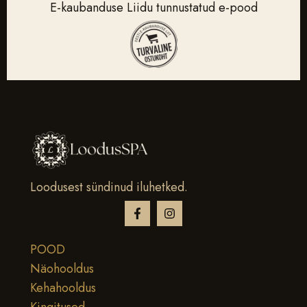
E-kaubanduse Liidu tunnustatud e-pood
Loodusest sündinud iluhetked.
POOD
Näohooldus
Kehahooldus
Kingitused