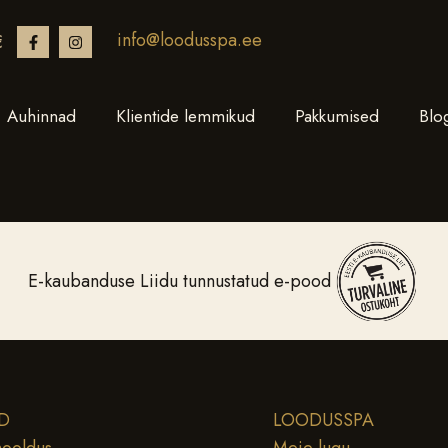
info@loodusspa.ee
€
Auhinnad
Klientide lemmikud
Pakkumised
Blo
E-kaubanduse Liidu tunnustatud e-pood
D
LOODUSSPA