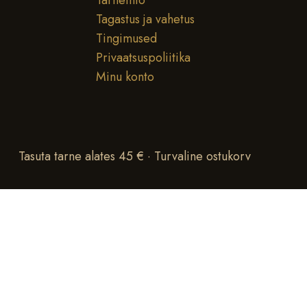
Tarneinfo
Tagastus ja vahetus
Tingimused
Privaatsuspoliitika
Minu konto
Tasuta tarne alates 45 € · Turvaline ostukorv