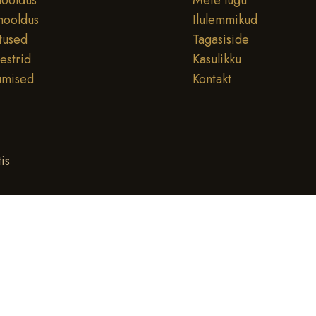
ooldus
Meie lugu
hooldus
Ilulemmikud
tused
Tagasiside
testrid
Kasulikku
umised
Kontakt
is