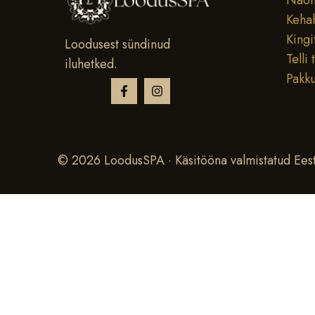
Näoh
Keha
Kingi
Loodusest sündinud
Telli 
iluhetked.
Pakk
© 2026 LoodusSPA · Käsitööna valmistatud Eest