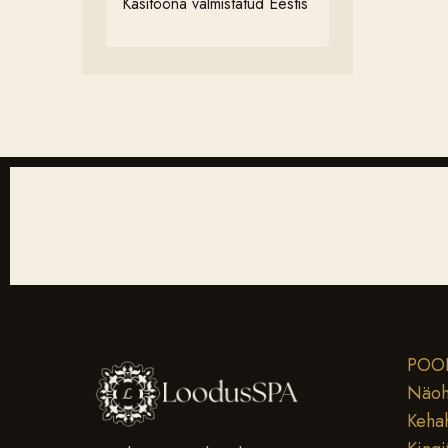
Käsitööna valmistatud Eestis
POO
Näoh
Keha