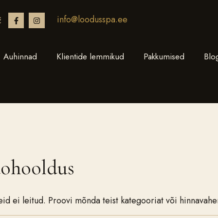
info@loodusspa.ee
€
Auhinnad
Klientide lemmikud
Pakkumised
Blo
ohooldus
eid ei leitud. Proovi mõnda teist kategooriat või hinnavah