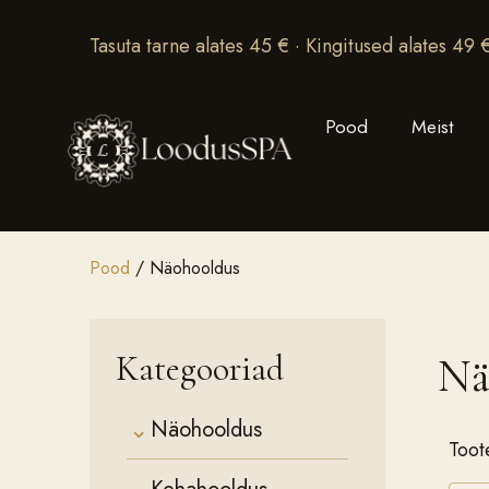
Tasuta tarne alates 45 € · Kingitused alates 49 
Pood
Meist
Pood
/ Näohooldus
Kategooriad
Nä
⌄
Näohooldus
Toot