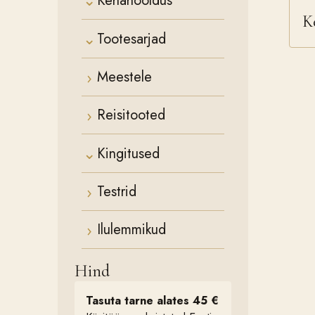
⌄
Kehahooldus
Ke
⌄
Tootesarjad
›
Meestele
›
Reisitooted
⌄
Kingitused
›
Testrid
›
Ilulemmikud
Hind
Tasuta tarne alates 45 €