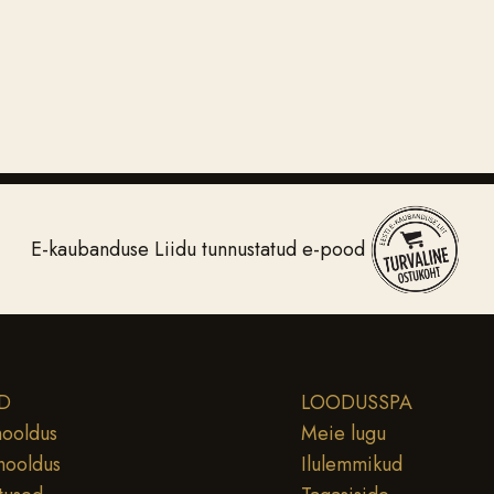
E-kaubanduse Liidu tunnustatud e-pood
D
LOODUSSPA
ooldus
Meie lugu
hooldus
Ilulemmikud