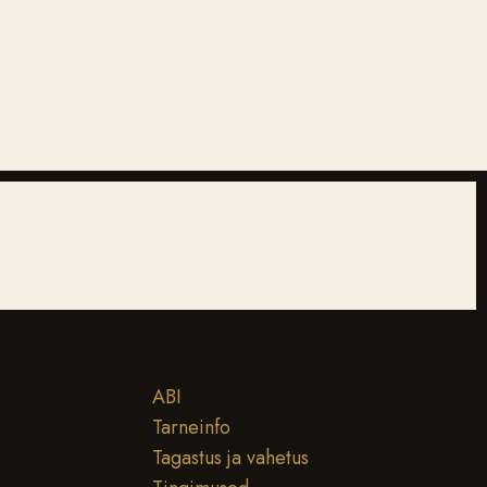
ABI
Tarneinfo
Tagastus ja vahetus