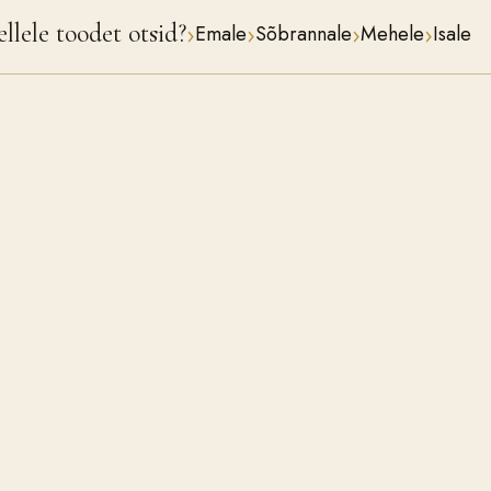
›
›
›
›
llele toodet otsid?
Emale
Sõbrannale
Mehele
Isale