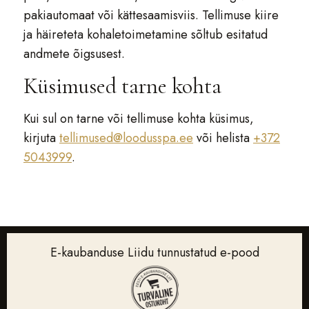
pakiautomaat või kättesaamisviis. Tellimuse kiire
ja häireteta kohaletoimetamine sõltub esitatud
andmete õigsusest.
Küsimused tarne kohta
Kui sul on tarne või tellimuse kohta küsimus,
kirjuta
tellimused@loodusspa.ee
või helista
+372
5043999
.
E-kaubanduse Liidu tunnustatud e-pood