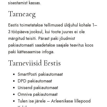
sisestamist kassas.
Tarneaeg
Eestis toimetatakse tellimused üldjuhul kohale 1–
3 tööpäeva jooksul, kui toote juures ei ole
märgitud teisiti. Pärast paki jõudmist
pakiautomaati saadetakse saajale teavitus koos
paki kättesaamise infoga.
Tarneviisid Eestis
SmartPosti pakiautomaat
DPD pakiautomaat
Unisend pakiautomaat
Omniva pakiautomaat
Tulen ise järele – Arleenikese lillepood