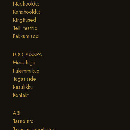
Näohooldus
Kehahooldus
Kingitused
Telli testrid
Pakkumised
LOODUSSPA
Meie lugu
Ilulemmikud
Tagasiside
Kasulikku
Kontakt
ABI
Tarneinfo
Tagastus ja vahetus