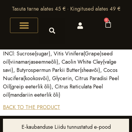
Tasuta tarne alates 45 € · Kingitused alates 49 €
0
INCl: Sucrose(sugar), Vitis Vinifera(Grape)seed
oil(viinamarjaseemneõli), Caolin White Cley(valge
savi), Butyrospermun Parkii Butter(sheavõi), Cocos
Nucifera(kookosvõi), Glycerin, Citrus Paradisi Peel
Oil(greip eeterlik õli), Citrus Reticulata Peel
oil(mandariin eeterlik õli)
BACK TO THE PRODUCT
E-kaubanduse Liidu tunnustatud e-pood