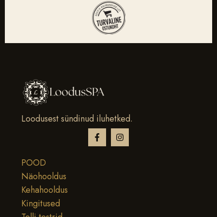
Loodusest sündinud iluhetked.
POOD
Näohooldus
Kehahooldus
Kingitused
Telli testrid