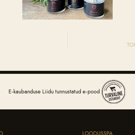
TOP
E-kaubanduse Liidu tunnustatud e-pood
D
LOODUSSPA