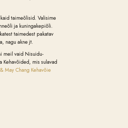
ekaid taimeõlisid. Valisime
mneõli ja kuningakepiõli.
katest taimedest pakatav
, nagu akne jt.
i meil vaid Nisuidu-
ga Kehavõided, mis sulavad
 & May Chang Kehavõie