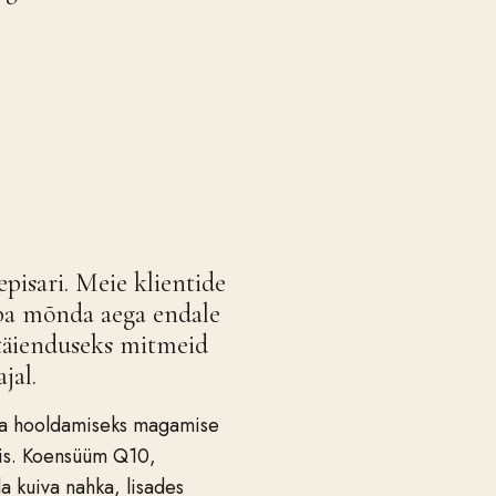
pisari. Meie klientide
uba mõnda aega endale
 täienduseks mitmeid
jal.
ja hooldamiseks magamise
mis. Koensüüm Q10,
a kuiva nahka, lisades