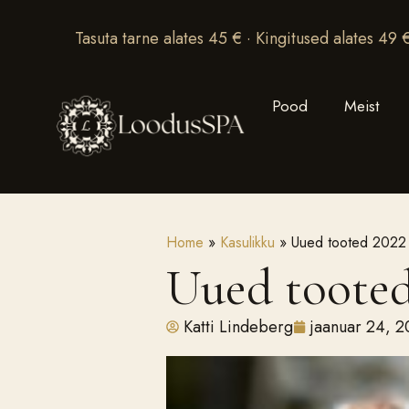
Tasuta tarne alates 45 € · Kingitused alates 49 
Pood
Meist
Home
»
Kasulikku
»
Uued tooted 2022
Uued tooted
Katti Lindeberg
jaanuar 24, 