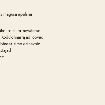
s magusa apelsini
hel reisil erinevatesse
a. Kodulõhnastajad loovad
mbineerisime erinevaid
astajad
st: