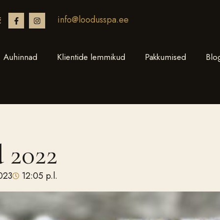
info@loodusspa.ee
€
Auhinnad
Klientide lemmikud
Pakkumised
Blo
 2022
2023
12:05 p.l.