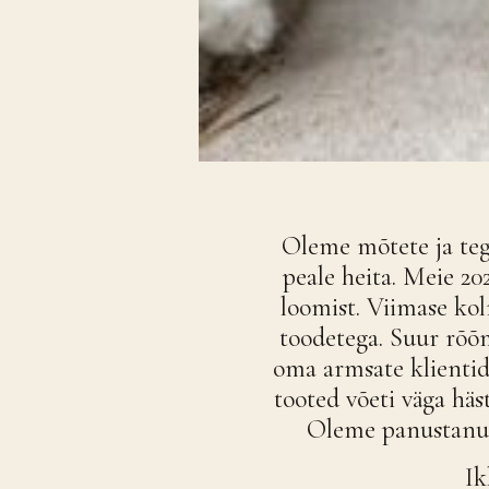
Oleme mõtete ja teg
peale heita. Meie 20
loomist. Viimase ko
toodetega. Suur rõõm
oma armsate klientide
tooted võeti väga häs
Oleme panustanud 
Ik