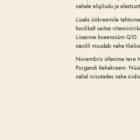
nahale elujõudu ja elastsus
Lisaks öökreemile tahtsime 
hoolikalt seitse vitamiinir
Lisasime koeensüüm Q10. N
näoõli muudab naha tõelise
Novembris ütlesime tere tu
Porgandi Kehakreem. Nüüd a
nahal niisutades naha siidis