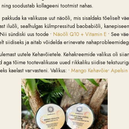
t ning soodustab kollageeni tootmist nahas.
pakkuda ka valikusse uut näoõli, mis sisaldaks tõeliselt vä
ikast iluõli, sealhulgas külmpressitud baobabiõli, kanepisee
ii sündiski uus toode •
Näoõli Q10 + Vitamin E
• See väe
lt siidiseks ja aitab võidelda erinevate nahaprobleemidega
lemast uutele Kehavõietele. Kehakreemide valikus oli siian
ga tõime tootevalikusse uued rikkaliku siidise tekstuuri
eks kaelast varvasteni. Valikus: •
Mango Kehavõie
•
Apelsin