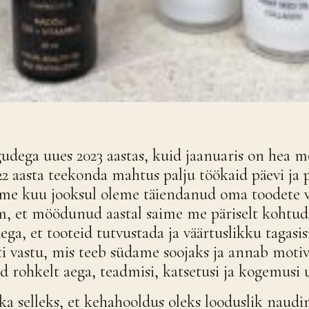
udega uues 2023 aastas, kuid jaanuaris on hea m
22 aasta teekonda mahtus palju töökaid päevi ja
lme kuu jooksul oleme täiendanud oma toodete 
, et möödunud aastal saime me päriselt kohtuda
ga, et tooteid tutvustada ja väärtuslikku tagasi
ti vastu, mis teeb südame soojaks ja annab moti
rohkelt aega, teadmisi, katsetusi ja kogemusi u
ka selleks, et kehahooldus oleks looduslik naudi