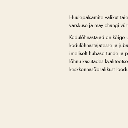
Huulepalsamite valikut tä
värskuse ja may changi vür
Kodulõhnastajad on kõige u
kodulõhnastajatesse ja juba
imeliselt hubase tunde ja
lõhnu kasutades kvaliteetse
keskkonnasõbralikust loodus