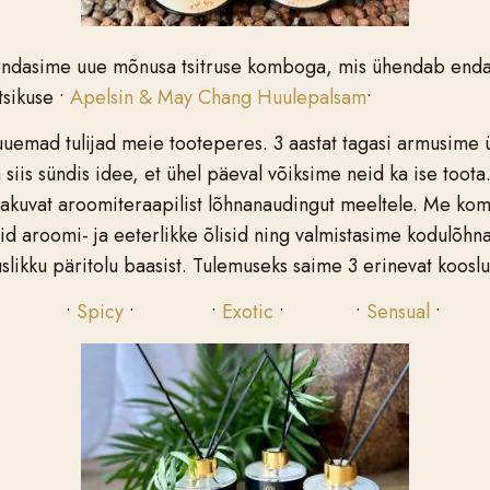
iendasime uue mõnusa tsitruse komboga, mis ühendab enda
tsikuse •
Apelsin & May Chang Huulepalsam
•
uemad tulijad meie tooteperes. 3 aastat tagasi armusime ü
 siis sündis idee, et ühel päeval võiksime neid ka ise toot
 pakuvat aroomiteraapilist lõhnanaudingut meeltele. Me ko
id aroomi- ja eeterlikke õlisid ning valmistasime kodulõhn
likku päritolu baasist. Tulemuseks saime 3 erinevat kooslu
•
Spicy
• •
Exotic
• •
Sensual
•