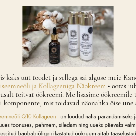
s kaks uut toodet ja sellega sai alguse meie Kane
iseemneõli ja Kollageeniga Näokreem
• ootas j
õhusalt toitvat öökreemi. Me lisasime öökreemile
i komponente, mis toidavad näonahka öise une a
eemneõli Q10 Kollageen
• on loodud naha parandamiseks 
hk uues toonuses, pehmem, siledam ning uueks päevaks val
ssitud baobabiõliga rikastatud öökreem aitab taaselustad