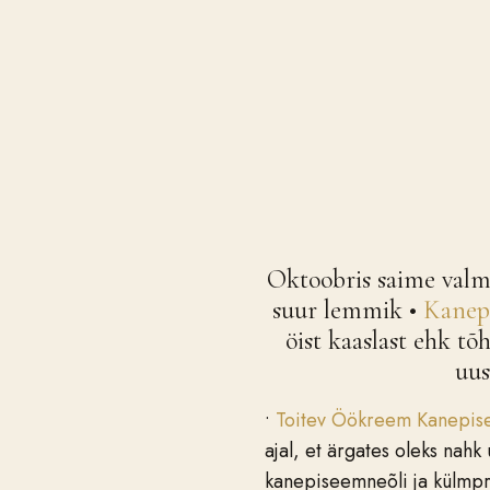
Oktoobris saime valmi
suur lemmik •
Kanep
öist kaaslast ehk t
uus
•
Toitev Öökreem Kanepis
ajal, et ärgates oleks na
kanepiseemneõli ja külmpre