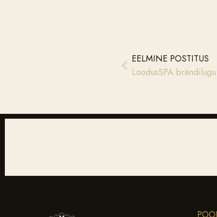
EELMINE POSTITUS
LoodusSPA brändilugu
POO