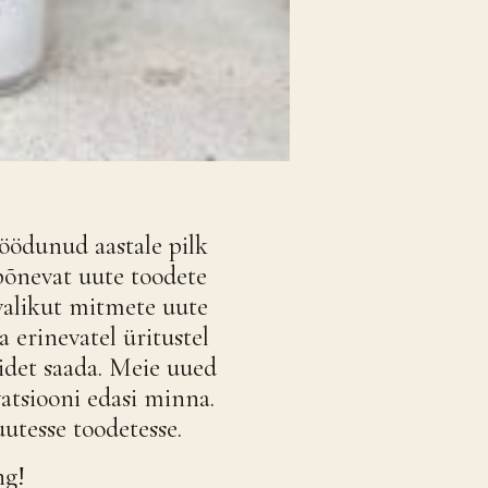
öödunud aastale pilk
 põnevat uute toodete
valikut mitmete uute
 erinevatel üritustel
sidet saada. Meie uued
vatsiooni edasi minna.
utesse toodetesse.
ng!