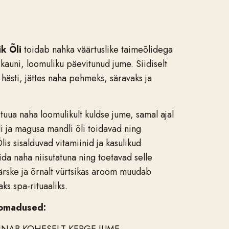
k Õli
toidab nahka väärtuslike taimeõlidega
 kauni, loomuliku päevitunud jume. Siidiselt
hästi, jättes naha pehmeks, säravaks ja
 tuua naha loomulikult kuldse jume, samal ajal
li ja magusa mandli õli toidavad ning
s sisalduvad vitamiinid ja kasulikud
da naha niisutatuna ning toetavad selle
Värske ja õrnalt vürtsikas aroom muudab
ks spa-rituaaliks.
 omadused: