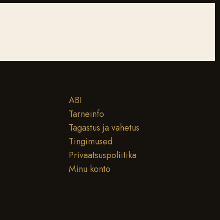
ABI
Tarneinfo
Tagastus ja vahetus
Tingimused
Privaatsuspoliitika
Minu konto