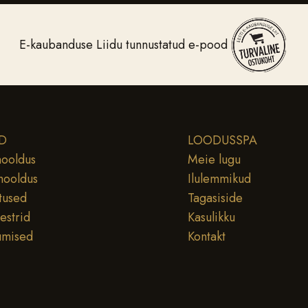
E-kaubanduse Liidu tunnustatud e-pood
D
LOODUSSPA
ooldus
Meie lugu
hooldus
Ilulemmikud
tused
Tagasiside
testrid
Kasulikku
umised
Kontakt