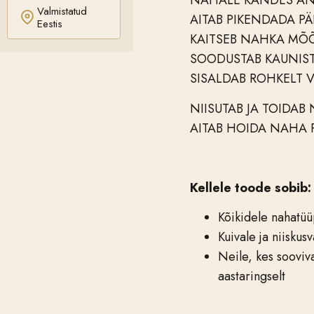
NAHALE KANDES AN
Valmistatud
AITAB PIKENDADA PÄ
Eestis
KAITSEB NAHKA MÕÕ
SOODUSTAB KAUNIST
SISALDAB ROHKELT V
NIISUTAB JA TOIDAB
AITAB HOIDA NAHA P
Kellele toode sobib:
Kõikidele nahatüü
Kuivale ja niiskus
Neile, kes sooviv
aastaringselt