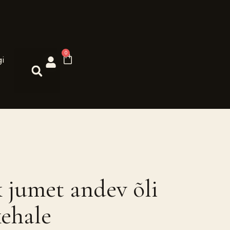
0
gi
 jumet andev õli
kehale