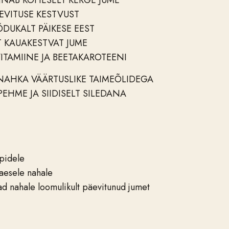
NAB KOHESELT KERGE JUME
EVITUSE KESTVUST
DUKALT PÄIKESE EEST
 KAUAKESTVAT JUME
ITAMIINE JA BEETAKAROTEENI
 NAHKA VÄÄRTUSLIKE TAIMEÕLIDEGA
EHME JA SIIDISELT SILEDANA
pidele
vaesele nahale
ad nahale loomulikult päevitunud jumet