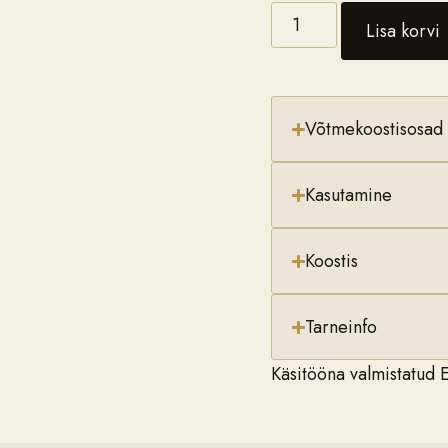
Lisa korvi
Võtmekoostisosad
Kasutamine
Koostis
Tarneinfo
Käsitööna valmistatud E