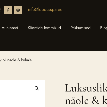
info@loodusspa.ee
€
Auhinnad
Klientide lemmikud
Pakkumised
Blo
v õli näole & kehale
Luksuslik
näole & 