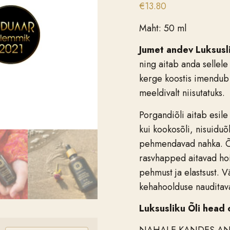
€
13.80
Maht: 50 ml
Jumet andev Luksusli
ning aitab anda sellele
kerge koostis imendub 
meeldivalt niisutatuks.
Porgandiõli aitab esile
kui kookosõli, nisuiduõ
pehmendavad nahka. Õli
rasvhapped aitavad hoi
pehmust ja elastsust. 
kehahoolduse nauditava
Luksusliku Õli head