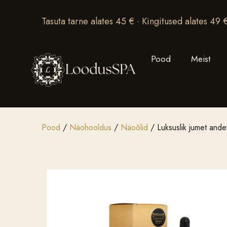
Tasuta tarne alates 45 € · Kingitused alates 49 
Pood
Meist
Pood
/
Näohooldus
/
Näoõlid
/ Luksuslik jumet ande