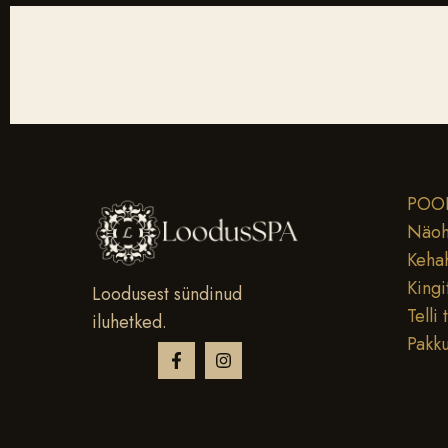
POO
Näoh
Keha
Kingi
Loodusest sündinud
Telli 
iluhetked.
Pakk