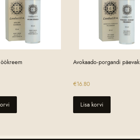
i öökreem
Avokaado-porgandi päeva
€
16.80
korvi
Lisa korvi