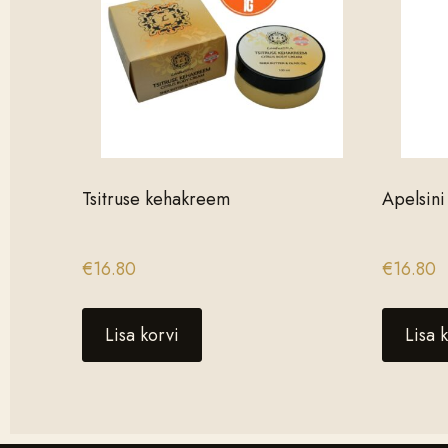
Tsitruse kehakreem
Apelsin
€
16.80
€
16.80
Lisa korvi
Lisa 