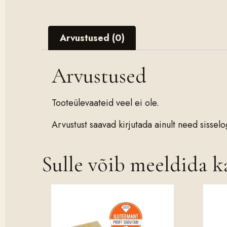
Arvustused (0)
Arvustused
Tooteülevaateid veel ei ole.
Arvustust saavad kirjutada ainult need sissel
Sulle võib meeldida 