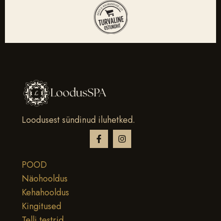
Loodusest sündinud iluhetked.
POOD
Näohooldus
Kehahooldus
Kingitused
Telli testrid