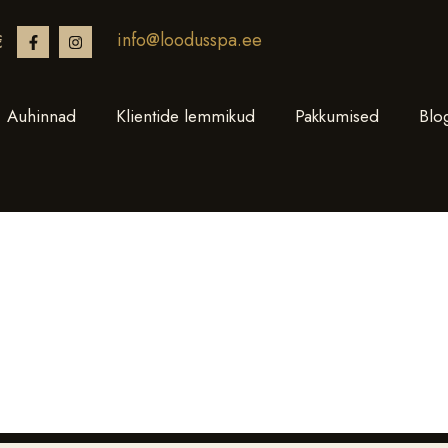
info@loodusspa.ee
€
Auhinnad
Klientide lemmikud
Pakkumised
Blo