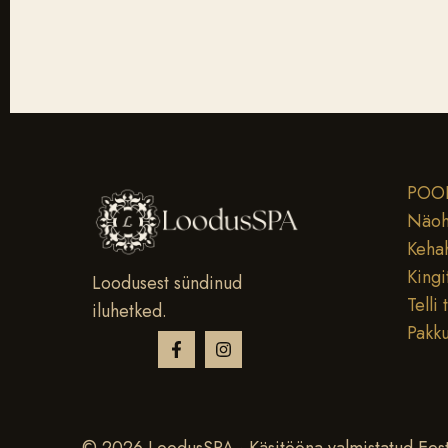
POO
Näoh
Keha
Kingi
Loodusest sündinud
Telli 
iluhetked.
Pakk
© 2026 LoodusSPA · Käsitööna valmistatud Eest