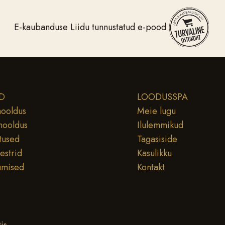
E-kaubanduse Liidu tunnustatud e-pood
D
LOODUSSPA
ooldus
Meie lugu
hooldus
Ilulemmikud
tused
Tagasiside
testrid
Kasulikku
umised
Kontakt
is