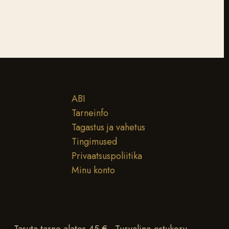
ABI
Tarneinfo
Tagastus ja vahetus
Tingimused
Privaatsuspoliitika
Minu konto
Tasuta tarne alates 45 € · Turvaline ostukorv