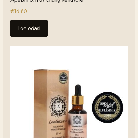
€
16.80
Loe edasi