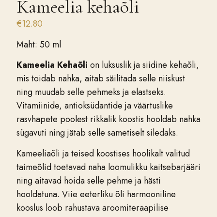
Kameelia kehaõli
€
12.80
Maht: 50 ml
Kameelia Kehaõli
on luksuslik ja siidine kehaõli,
mis toidab nahka, aitab säilitada selle niiskust
ning muudab selle pehmeks ja elastseks.
Vitamiinide, antioksüdantide ja väärtuslike
rasvhapete poolest rikkalik koostis hooldab nahka
sügavuti ning jätab selle sametiselt siledaks.
Kameeliaõli ja teised koostises hoolikalt valitud
taimeõlid toetavad naha loomulikku kaitsebarjääri
ning aitavad hoida selle pehme ja hästi
hooldatuna. Viie eeterliku õli harmooniline
kooslus loob rahustava aroomiteraapilise