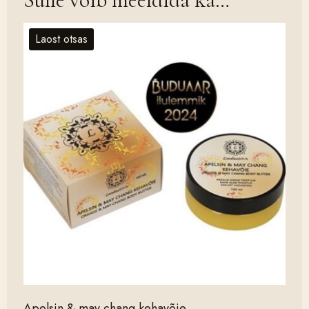
Laost otsas
Apelsin & may chang kehavõie