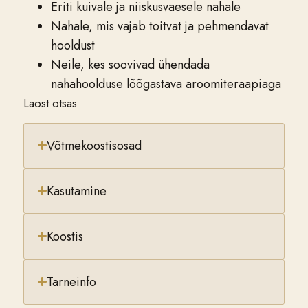
Eriti kuivale ja niiskusvaesele nahale
Nahale, mis vajab toitvat ja pehmendavat
hooldust
Neile, kes soovivad ühendada
nahahoolduse lõõgastava aroomiteraapiaga
Laost otsas
Võtmekoostisosad
Kasutamine
Koostis
Tarneinfo