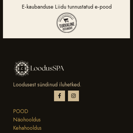
E-kaubanduse Liidu tunnustatud e-pood
Loodusest sündinud iluhetked.
POOD
Näohooldus
Kehahooldus