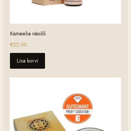
Kameelia näoõli
€
22.00
Lisa korvi