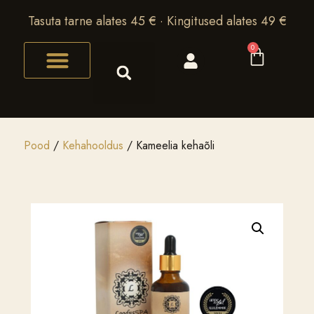
Tasuta tarne alates 45 € · Kingitused alates 49 €
0
Pood
/
Kehahooldus
/ Kameelia kehaõli