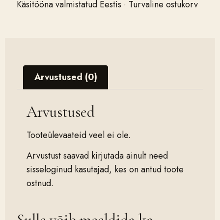
Käsitööna valmistatud Eestis · Turvaline ostukorv
Arvustused (0)
Arvustused
Tooteülevaateid veel ei ole.
Arvustust saavad kirjutada ainult need
sisseloginud kasutajad, kes on antud toote
ostnud.
Sulle võib meeldida ka…