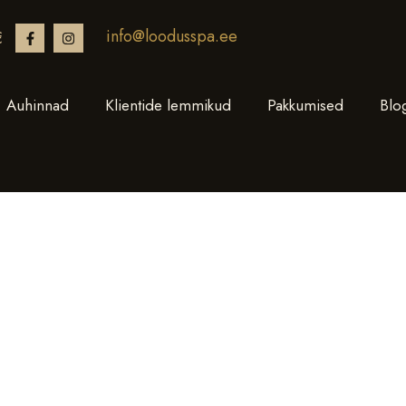
info@loodusspa.ee
€
Auhinnad
Klientide lemmikud
Pakkumised
Blo