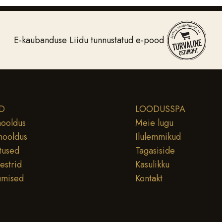
E-kaubanduse Liidu tunnustatud e-pood
D
LOODUSSPA
ooldus
Meie lugu
hooldus
Ilulemmikud
tused
Tagasiside
testrid
Kasulikku
umised
Kontakt