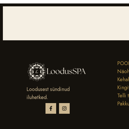
POO
Näoh
Keha
Kingi
Loodusest sündinud
Telli 
iluhetked.
Pakk