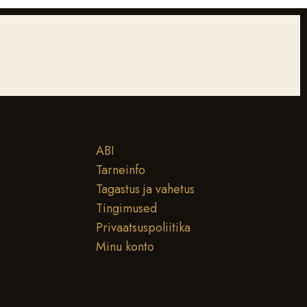
ABI
Tarneinfo
Tagastus ja vahetus
Tingimused
Privaatsuspoliitika
Minu konto