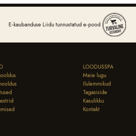
E-kaubanduse Liidu tunnustatud e-pood
D
LOODUSSPA
ooldus
Meie lugu
hooldus
Ilulemmikud
tused
Tagasiside
testrid
Kasulikku
umised
Kontakt