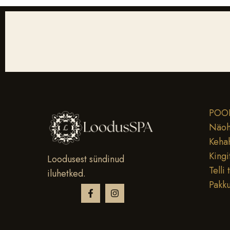
POO
Näoh
Keha
Kingi
Loodusest sündinud
Telli 
iluhetked.
Pakk