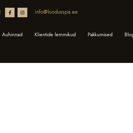
info@loodusspa.ee
€
Auhinnad
Klientide lemmikud
Pakkumised
Blo