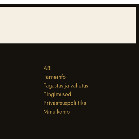
ABI
Tarneinfo
Tagastus ja vahetus
Tingimused
Privaatsuspoliitika
Minu konto