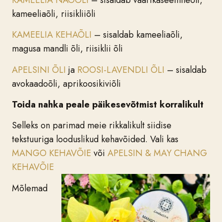
kameeliaõli, riisikliiõli
KAMEELIA KEHAÕLI
– sisaldab kameeliaõli,
magusa mandli õli, riisiklii õli
APELSINI ÕLI
ja
ROOSI-LAVENDLI ÕLI
– sisaldab
avokaadoõli, aprikoosikiviõli
Toida nahka peale päikesevõtmist korralikult
Selleks on parimad meie rikkalikult siidise
tekstuuriga looduslikud kehavõided. Vali kas
MANGO KEHAVÕIE
või
APELSIN & MAY CHANG
KEHAVÕIE
Mõlemad