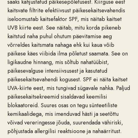
saaks kahjustatud päikesepõletusest. Kiirguse eest
kaitsvate filtrite efektiivsust päikesekaitsevahendis
iseloomustab kaitsefaktor SPF, mis näitab kaitset
UVB kiirte eest. See näitab, mitu korda pikeneb
kaitstud naha puhul ohutum päevitamise aeg
võrreldes kaitsmata nahaga ehk kui kaua võib
päikese käes viibida ilma põletust saamata. See on
ligikaudne hinnang, mis sõltub nahatüübist,
päikesevalguse intensiivsusest ja kasutatud
päikesekaitsevahendi kogusest. SPF ei näita kaitset
UVA-kiirte eest, mis tungivad sügavale nahka. Paljud
päikesekaitsekreemid sisaldavad keemilisi
blokaatoreid. Suures osas on tegu sünteetiliste
kemikaalidega, mis imenduvad hästi ja seetõttu
võivad vereringesse jõuda, suurendada vähiriski,
põhjustada allergilisi reaktsioone ja nahaärritust.