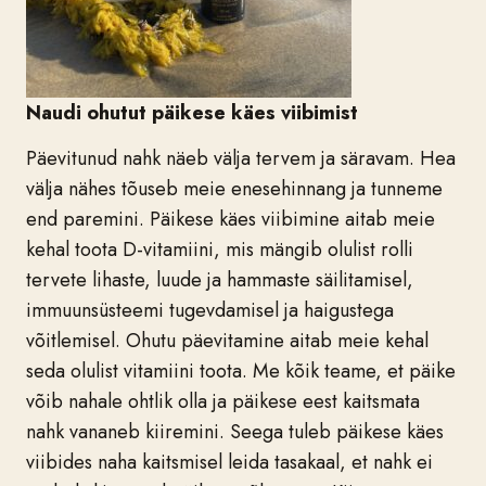
Naudi ohutut päikese käes viibimist
Päevitunud nahk näeb välja tervem ja säravam. Hea
välja nähes tõuseb meie enesehinnang ja tunneme
end paremini. Päikese käes viibimine aitab meie
kehal toota D-vitamiini, mis mängib olulist rolli
tervete lihaste, luude ja hammaste säilitamisel,
immuunsüsteemi tugevdamisel ja haigustega
võitlemisel. Ohutu päevitamine aitab meie kehal
seda olulist vitamiini toota. Me kõik teame, et päike
võib nahale ohtlik olla ja päikese eest kaitsmata
nahk vananeb kiiremini. Seega tuleb päikese käes
viibides naha kaitsmisel leida tasakaal, et nahk ei