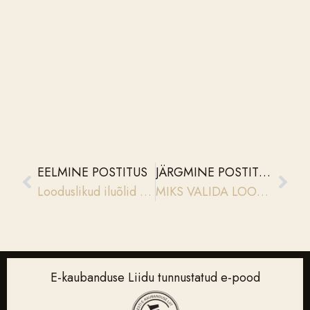
EELMINE POSTITUS
JÄRGMINE POSTITUS
Looduslikud iluõlid on nahale ohutud
MIKS VALIDA LOODUSLIK DEODORANT
E-kaubanduse Liidu tunnustatud e-pood