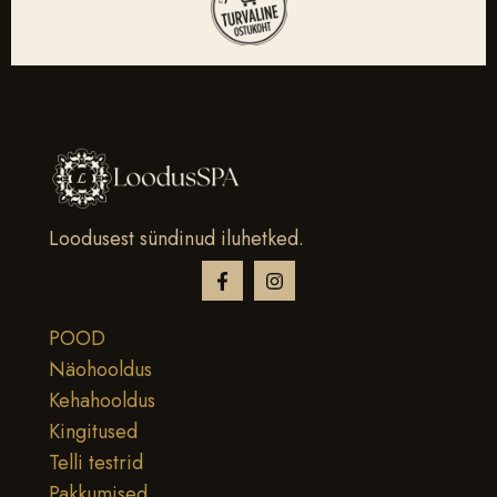
Loodusest sündinud iluhetked.
POOD
Näohooldus
Kehahooldus
Kingitused
Telli testrid
Pakkumised