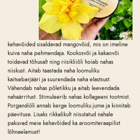
kehavõided sisaldavad mangovõid, mis on imeline
kuiva naha pehmendaja. Kookosvõi ja kakaovõi
toidavad tõhusalt ning riisikliiõli hoiab nahas
niiskust. Aitab taastada naha loomuliku
kaitsebarjääri ja suurendada naha elastsust.
Vähendab nahas põletikku ja aitab leevendada
nahaärritust. Stimuleerib nahas kollageeni tootmist.
Porgandiõli annab kerge loomuliku jume ja kinnitab
päevituse. Lisaks rikkalikult niisutatud nahale
pakuvad meie kehavõided ka aroomiteraapilist
lõhnaelamust!