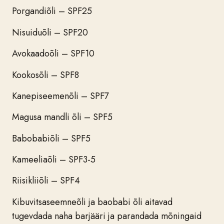
Porgandiõli – SPF25
Nisuiduõli – SPF20
Avokaadoõli – SPF10
Kookosõli – SPF8
Kanepiseemenõli – SPF7
Magusa mandli õli – SPF5
Babobabiõli – SPF5
Kameeliaõli – SPF3-5
Riisikliiõli – SPF4
Kibuvitsaseemneõli ja baobabi õli
aitavad
tugevdada naha barjääri ja parandada mõningaid