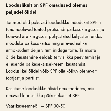
Looduslikult on SPF omadused olemas
paljudel õlidel
Taimsed õlid pakuvad looduslikku mõõdukat SPF -i.
Nad neelavad teatud protsendi päikesekiirgusest ja
hoiavad ära kiirgusest põhjustatud kahjustusi andes
mõõduka päikesekaitse ning aitavad nahka
antioksüdantide ja vitamiinidega toita. Taimsete
õlide kasutamine eeldab tervislikku päevitamist ja
ei asenda päikesekaitsekreemi kasutamist.
Looduslikel õlidel võib SPF olla kõikuv olenevalt
tootjast ja partiist.
Kasutame looduslikke õlisid oma toodetes, mis
omavad looduslikku päikesekaitset SPF:
Vaarikaseemneõli – SPF 30-50