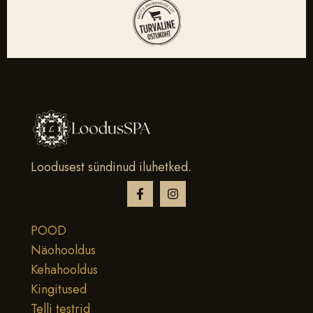
Loodusest sündinud iluhetked.
POOD
Näohooldus
Kehahooldus
Kingitused
Telli testrid