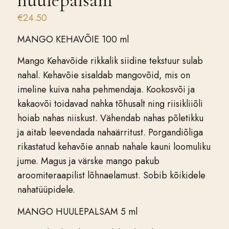
€
24.50
MANGO KEHAVÕIE 100 ml
Mango Kehavõide rikkalik siidine tekstuur sulab
nahal. Kehavõie sisaldab mangovõid, mis on
imeline kuiva naha pehmendaja. Kookosvõi ja
kakaovõi toidavad nahka tõhusalt ning riisikliiõli
hoiab nahas niiskust. Vähendab nahas põletikku
ja aitab leevendada nahaärritust. Porgandiõliga
rikastatud kehavõie annab nahale kauni loomuliku
jume. Magus ja värske mango pakub
aroomiteraapilist lõhnaelamust. Sobib kõikidele
nahatüüpidele.
MANGO HUULEPALSAM 5 ml