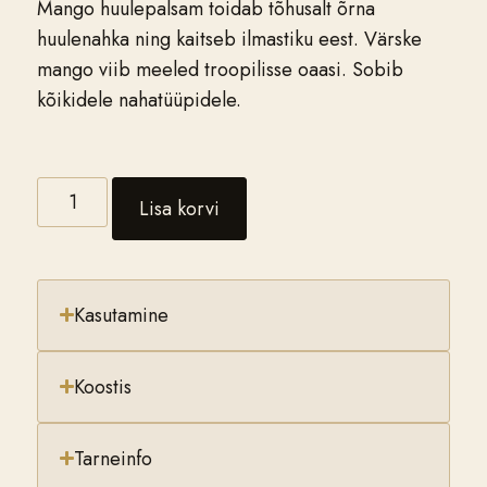
Mango huulepalsam toidab tõhusalt õrna
huulenahka ning kaitseb ilmastiku eest. Värske
mango viib meeled troopilisse oaasi. Sobib
kõikidele nahatüüpidele.
Lisa korvi
Kasutamine
Koostis
Tarneinfo