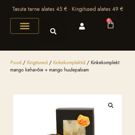
Tasuta tarne alates 45 € · Kingitused alates 49 €
0
Pood
/
Kingitused
/
Kinkekomplektid
/ Kinkekomplekt
mango kehavõie + mango huulepalsam