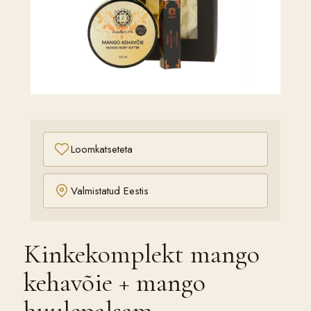
Loomkatseteta
Valmistatud Eestis
Kinkekomplekt mango
kehavõie + mango
huulepalsam